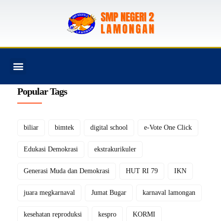
PROGRAM SEKOLAH
Popular Tags
biliar
bimtek
digital school
e-Vote One Click
Edukasi Demokrasi
ekstrakurikuler
Generasi Muda dan Demokrasi
HUT RI 79
IKN
juara megkarnaval
Jumat Bugar
karnaval lamongan
kesehatan reproduksi
kespro
KORMI