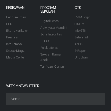
KESISWAAN
PROGRAM
GTK
SEKOLAH
Pengumuman
PMM Login
Digital School
PPDB
SIM PKB
Adiwiyata Mandiri
Ekstrakurikuler
Info GTK
Zona Integritas
Prestasi
Belajar.id
P J A S
Info Lomba
ANBK
Pojok Literasi
Sneda-Magz
E-Rapor
Sekolah Ramah
Media Center
Unduhan
Anak
Tahfidzul Qur'an
WEEKLY NEWSLETTER