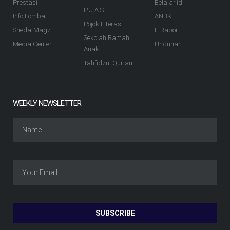
Prestasi
Belajar.id
P J A S
Info Lomba
ANBK
Pojok Literasi
Sneda-Magz
E-Rapor
Sekolah Ramah
Media Center
Unduhan
Anak
Tahfidzul Qur'an
WEEKLY NEWSLETTER
SUBSCRIBE