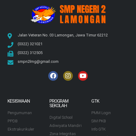
Jalan Veteran No. 03 Lamongan, Jawa Timur 62212
(0322) 321021
(0322) 312505
smpn2lmg@gmail.com
KESISWAAN
PROGRAM
GTK
SEKOLAH
Pengumuman
PMM Login
Digital School
PPDB
SIM PKB
Adiwiyata Mandiri
Ekstrakurikuler
Info GTK
Zona Integritas