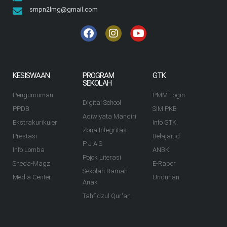
smpn2lmg@gmail.com
KESISWAAN
PROGRAM
GTK
SEKOLAH
Pengumuman
PMM Login
Digital School
PPDB
SIM PKB
Adiwiyata Mandiri
Ekstrakurikuler
Info GTK
Zona Integritas
Prestasi
Belajar.id
P J A S
Info Lomba
ANBK
Pojok Literasi
Sneda-Magz
E-Rapor
Sekolah Ramah
Media Center
Unduhan
Anak
Tahfidzul Qur'an