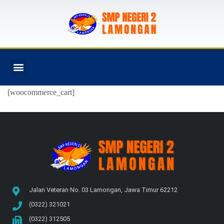
PROGRAM SEKOLAH
[woocommerce_cart]
Jalan Veteran No. 03 Lamongan, Jawa Timur 62212
(0322) 321021
(0322) 312505