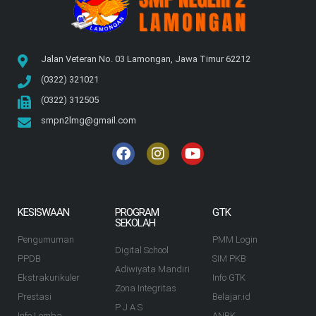
Jalan Veteran No. 03 Lamongan, Jawa Timur 62212
(0322) 321021
(0322) 312505
smpn2lmg@gmail.com
KESISWAAN
PROGRAM
GTK
SEKOLAH
Pengumuman
PMM Login
Digital School
PPDB
SIM PKB
Adiwiyata Mandiri
Ekstrakurikuler
Info GTK
Zona Integritas
Prestasi
Belajar.id
P J A S
Info Lomba
ANBK