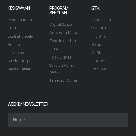
KESISWAAN
PROGRAM
GTK
SEKOLAH
Pengumuman
PMM Login
Digital School
PPDB
SIM PKB
Adiwiyata Mandiri
Ekstrakurikuler
Info GTK
Zona Integritas
Prestasi
Belajar.id
P J A S
Info Lomba
ANBK
Pojok Literasi
Sneda-Magz
E-Rapor
Sekolah Ramah
Media Center
Unduhan
Anak
Tahfidzul Qur'an
WEEKLY NEWSLETTER