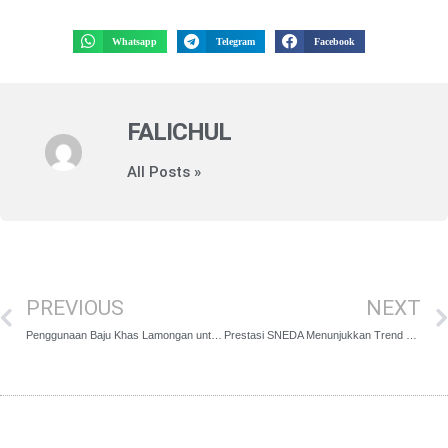
Whatsapp
Telegram
Facebook
FALICHUL
All Posts »
PREVIOUS
NEXT
Penggunaan Baju Khas Lamongan untuk Peserta Didik SMPN 2 Lamongan Mulai Diterapkan Semester Genap TP. 2023/2024
Prestasi SNEDA Menunjukkan Trend Positif, Hanifah Membuka Prestasi di Awal Tahun 2024 Melalui Ajang Kompetisi CHAMP