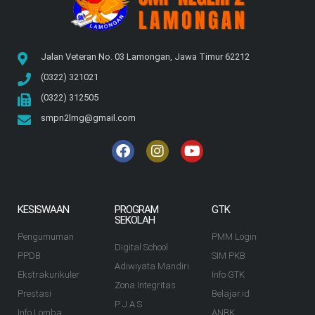
Jalan Veteran No. 03 Lamongan, Jawa Timur 62212
(0322) 321021
(0322) 312505
smpn2lmg@gmail.com
KESISWAAN
PROGRAM
GTK
SEKOLAH
Pengumuman
PMM Login
Digital School
PPDB
SIM PKB
Adiwiyata Mandiri
Ekstrakurikuler
Info GTK
Zona Integritas
Prestasi
Belajar.id
P J A S
Info Lomba
ANBK