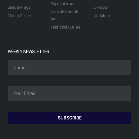
Pojok Literasi
Sneda-Magz
E-Rapor
Sekolah Ramah
Media Center
Unduhan
Anak
Tahfidzul Qur'an
WEEKLY NEWSLETTER
SUBSCRIBE