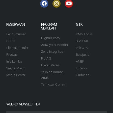
KESISWAAN
PROGRAM
GTK
SEKOLAH
Pengumuman
PMM Login
Digital School
PPDB
SIM PKB
Adiwiyata Mandiri
Ekstrakurikuler
Info GTK
Zona Integritas
Prestasi
Belajar.id
P J A S
Info Lomba
ANBK
Pojok Literasi
Sneda-Magz
E-Rapor
Sekolah Ramah
Media Center
Unduhan
Anak
Tahfidzul Qur'an
WEEKLY NEWSLETTER