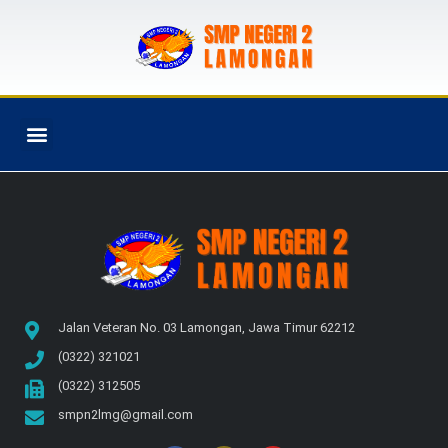
PROGRAM SEKOLAH
Jalan Veteran No. 03 Lamongan, Jawa Timur 62212
(0322) 321021
(0322) 312505
smpn2lmg@gmail.com