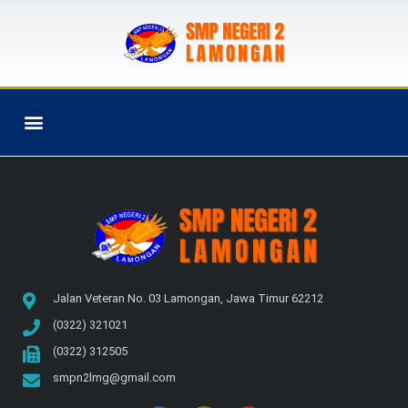
PROGRAM SEKOLAH
Jalan Veteran No. 03 Lamongan, Jawa Timur 62212
(0322) 321021
(0322) 312505
smpn2lmg@gmail.com